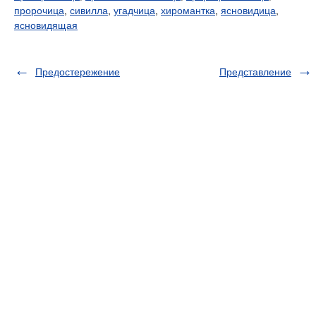
пророчица
,
сивилла
,
угадчица
,
хиромантка
,
ясновидица
,
ясновидящая
Предостережение
Представление