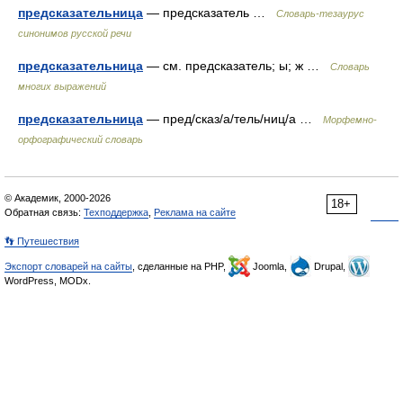
предсказательница
— предсказатель …
Словарь-тезаурус
синонимов русской речи
предсказательница
— см. предсказатель; ы; ж …
Словарь
многих выражений
предсказательница
— пред/сказ/а/тель/ниц/а …
Морфемно-
орфографический словарь
© Академик, 2000-2026
18+
Обратная связь:
Техподдержка
,
Реклама на сайте
👣 Путешествия
Экспорт словарей на сайты
, сделанные на PHP,
Joomla,
Drupal,
WordPress, MODx.