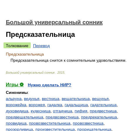
Большой универсальный сонник
Предсказательница
Толкование
Перевод
Предсказательница
Предсказательница снится к сомнительным удовольствиям.
Большой универсальный сонник
.
2015
.
Игры ⚽
Нужно сделать НИР?
Синонимы
:
альруна
,
ведунья
,
вестница
,
вещательница
,
вещунья
,
ворожейка
,
ворожея
,
гадалка
,
гадальщица
,
гадательница
,
духовидица
,
кудесница
,
отгадчица
,
пифия
,
предвестница
,
предвещательница
,
предвозвестница
,
предрекательница
,
провидица
,
провозвестительница
,
провозвестница
,
прозорливица
,
произвестительница
,
прорицательница
,